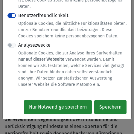
ist. Diese Cookies speichern
keine
personenbezogenen
Daten.
Stand der Vereinbarkeit mit
Benutzerfreundlichkeit
den Anforderungen zur
Optionale Cookies, die nützliche Funktionalitäten bieten,
um zur Benutzerfreundlichkeit beizutragen. Diese
barrierefreien
Cookies speichern
keine
personenbezogenen Daten.
Informationstechnik
Analysezwecke
Optionale Cookies, die zur Analyse Ihres Surfverhalten
Eine vollständige Vereinbarkeit mit den Anforderungen
nur auf dieser Webseite
verwendet werden. Damit
gemäß BITV ist nicht fortlaufend gegeben, da unter
können wir z.B. feststellen, welche Services viel gefragt
anderem sowohl die BITV selbst, als auch dieses
sind. Ihre Daten bleiben dabei selbstverständlich
Internetportal Änderungen unterliegen. Diese
anonym. Wir setzen zur statistischen Auswertung
Internetseite verfolgt daher eine kontinuierliche
unserer Website die Software Matomo ein.
Verbesserung der Barrierefreiheit und erfüllt die
Anforderungen gemäß BITV bereits auf hohem Niveau
und in wachsendem Maße. Gewährleistet wird dies durch
Nur Notwendige speichern
Speichern
einen Qualitätssicherungsprozess. Dieser umfasst neben
der erwähnten Regelmäßigkeit die Hinzunahme und
Berücksichtigung mindestens eines Experten für die
Barrierefreiheit sowie des Feedbacks von Bürgerinnen