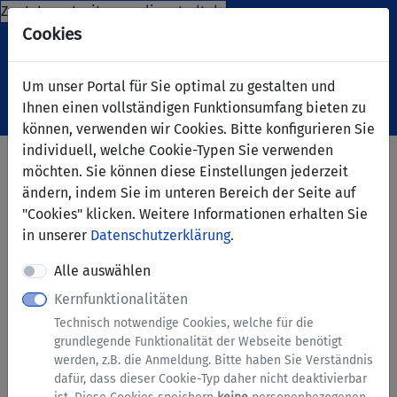
Zur Internetseite
www.lippstadt.de
Cookies
Um unser Portal für Sie optimal zu gestalten und
Ihnen einen vollständigen Funktionsumfang bieten zu
Navigation ein-/ausblenden
Anm
Menü
können, verwenden wir Cookies. Bitte konfigurieren Sie
individuell, welche Cookie-Typen Sie verwenden
Erklärung zur Barrierefreiheit
möchten. Sie können diese Einstellungen jederzeit
ändern, indem Sie im unteren Bereich der Seite auf
Erklärung zur Barrierefreiheit
"Cookies" klicken. Weitere Informationen erhalten Sie
für diese Internetseite
in unserer
Datenschutzerklärung
.
Wir haben den Anspruch, unsere Internetseiten
Alle auswählen
barrierefrei zugänglich zu machen und zu erhalten.
Kernfunktionalitäten
Rechtsgrundlagen hierzu sind die nationalen
Technisch notwendige Cookies, welche für die
Rechtsvorschiften zur Umsetzung der Richtlinie (EU)
grundlegende Funktionalität der Webseite benötigt
2016/2102 des Europäischen Parlaments. Die folgende
werden, z.B. die Anmeldung. Bitte haben Sie Verständnis
Erklärung zur Barrierefreiheit gilt für diese Internetseite
dafür, dass dieser Cookie-Typ daher nicht deaktivierbar
und ihre Unterkapitel.