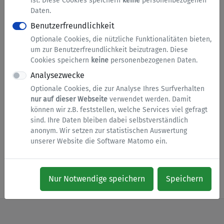
ist. Diese Cookies speichern
keine
personenbezogenen
Hinweise zu diesem Service
Daten.
Benutzerfreundlichkeit
Anforderung von Urkunden aus
Optionale Cookies, die nützliche Funktionalitäten bieten,
dem Sterberegister mit anschließender Online-
um zur Benutzerfreundlichkeit beizutragen. Diese
Bezahlmöglichkeit.
Cookies speichern
keine
personenbezogenen Daten.
Analysezwecke
Optionale Cookies, die zur Analyse Ihres Surfverhalten
Informationen zur Dienstleistung
nur auf dieser Webseite
verwendet werden. Damit
können wir z.B. feststellen, welche Services viel gefragt
sind. Ihre Daten bleiben dabei selbstverständlich
Heiraten, Geburten und Sterbefälle
anonym. Wir setzen zur statistischen Auswertung
Weitere Informationen finden Sie hier
unserer Website die Software Matomo ein.
Zur Anmeldung (siehe Hinweise)
Nur Notwendige speichern
Speichern