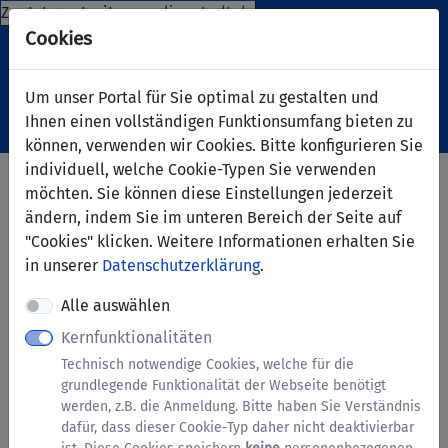
Zur Internetseite
www.lippstadt.de
Cookies
Um unser Portal für Sie optimal zu gestalten und
Ihnen einen vollständigen Funktionsumfang bieten zu
Navigation ein-/ausblenden
Anm
Menü
können, verwenden wir Cookies. Bitte konfigurieren Sie
individuell, welche Cookie-Typen Sie verwenden
Urkunden - Anforderung von
möchten. Sie können diese Einstellungen jederzeit
Urkunden aus dem
ändern, indem Sie im unteren Bereich der Seite auf
"Cookies" klicken. Weitere Informationen erhalten Sie
Sterberegister
in unserer
Datenschutzerklärung
.
Alle auswählen
Anmeldung erforderlich
Kernfunktionalitäten
Dieser Dienst steht ausschließlich natürlichen
Technisch notwendige Cookies, welche für die
Personen zur Verfügung. Bitte melden Sie sich mit
grundlegende Funktionalität der Webseite benötigt
einem zentralen Nutzerkonto (
BundID
) an.
werden, z.B. die Anmeldung. Bitte haben Sie Verständnis
dafür, dass dieser Cookie-Typ daher nicht deaktivierbar