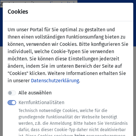
Zur Internetseite
www.lippstadt.de
Cookies
Um unser Portal für Sie optimal zu gestalten und
Ihnen einen vollständigen Funktionsumfang bieten zu
Navigation ein-/ausblenden
Anm
Menü
können, verwenden wir Cookies. Bitte konfigurieren Sie
individuell, welche Cookie-Typen Sie verwenden
Sondernutzungserlaubnis -
möchten. Sie können diese Einstellungen jederzeit
Antrag auf Erteilung einer
ändern, indem Sie im unteren Bereich der Seite auf
"Cookies" klicken. Weitere Informationen erhalten Sie
Sondernutzungserlaubnis
in unserer
Datenschutzerklärung
.
Alle auswählen
Hinweise zu diesem Service
Kernfunktionalitäten
Technisch notwendige Cookies, welche für die
Dieses Formular ist aus rechtlichen oder
grundlegende Funktionalität der Webseite benötigt
organisatorischen Gründen nicht online
werden, z.B. die Anmeldung. Bitte haben Sie Verständnis
einreichbar. Nach dem Ausfüllen am Bildschirm
dafür, dass dieser Cookie-Typ daher nicht deaktivierbar
erhalten Sie eine Druckvorlage, die Sie bitte mit