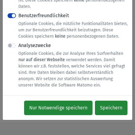
ist. Diese Cookies speichern
keine
personenbezogenen
den nötigen Unterschriften der Stadt Lippstadt
Daten.
zuleiten.
Benutzerfreundlichkeit
Optionale Cookies, die nützliche Funktionalitäten bieten,
Alternative PDF-Version des Formulars zum
um zur Benutzerfreundlichkeit beizutragen. Diese
Ausdrucken und Ausfüllen
Cookies speichern
keine
personenbezogenen Daten.
Analysezwecke
Optionale Cookies, die zur Analyse Ihres Surfverhalten
nur auf dieser Webseite
verwendet werden. Damit
Informationen zur Dienstleistung
können wir z.B. feststellen, welche Services viel gefragt
sind. Ihre Daten bleiben dabei selbstverständlich
Sondernutzungen
anonym. Wir setzen zur statistischen Auswertung
Weitere Informationen finden Sie hier
unserer Website die Software Matomo ein.
Dienst starten
Nur Notwendige speichern
Speichern